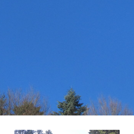
31
Suche
nach:
« Nov.
NEUESTE KOMMENTARE
RECHTLICHE HINWEISE
Dalock – Marketing & PR
Datenschutzerklärung
Dorothy L. Sayers: Eine Magisterarbeit
Haftungsausschluss (Disclaimer)
Impressum
Urlaub im bayerischen Voralpen-Land