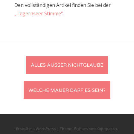
Den vollständigen Artikel finden Sie bei der
„Tegernseer Stimme“.
Artikel-
ALLES AUSSER NICHTGLAUBE
Navigation
WELCHE MAUER DARF ES SEIN?
Erstellt mit WordPress
|
Theme:
Eighties
von
Kopepasah
.