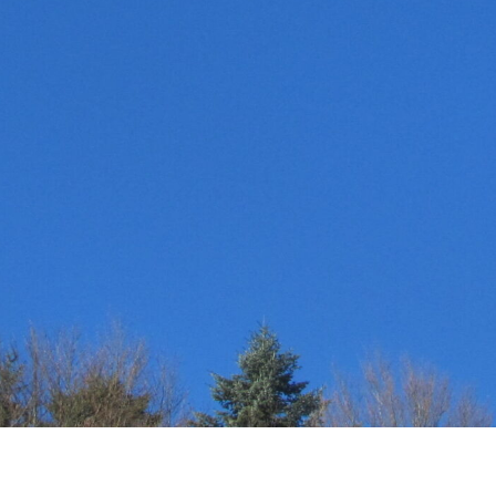
31
Suche
nach:
« Nov.
NEUESTE KOMMENTARE
RECHTLICHE HINWEISE
Dalock – Marketing & PR
Datenschutzerklärung
Dorothy L. Sayers: Eine Magisterarbeit
Haftungsausschluss (Disclaimer)
Impressum
Urlaub im bayerischen Voralpen-Land