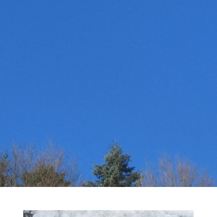
31
Suche
nach:
« Nov.
NEUESTE KOMMENTARE
RECHTLICHE HINWEISE
Dalock – Marketing & PR
Datenschutzerklärung
Dorothy L. Sayers: Eine Magisterarbeit
Haftungsausschluss (Disclaimer)
Impressum
Urlaub im bayerischen Voralpen-Land