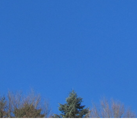
Suche
« Nov.
nach:
NEUESTE KOMMENTARE
RECHTLICHE HINWEISE
Dalock – Marketing & PR
Datenschutzerklärung
Dorothy L. Sayers: Eine Magisterarbeit
Haftungsausschluss (Disclaimer)
Impressum
Urlaub im bayerischen Voralpen-Land