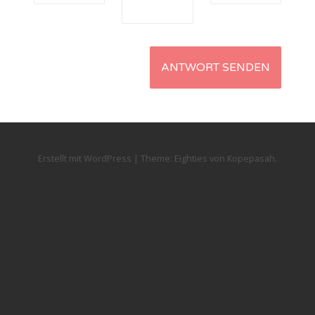
Erstellt mit WordPress
|
Theme:
Eighties
von
Kopepasah
.