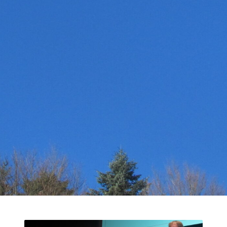
31
Suche
nach:
« Nov.
NEUESTE KOMMENTARE
RECHTLICHE HINWEISE
Dalock – Marketing & PR
Datenschutzerklärung
Dorothy L. Sayers: Eine Magisterarbeit
Haftungsausschluss (Disclaimer)
Impressum
Urlaub im bayerischen Voralpen-Land