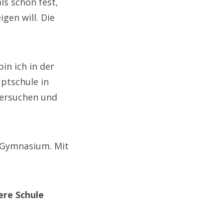
ls schon fest,
gen will. Die
in ich in der
uptschule in
versuchen und
e Gymnasium. Mit
ere Schule