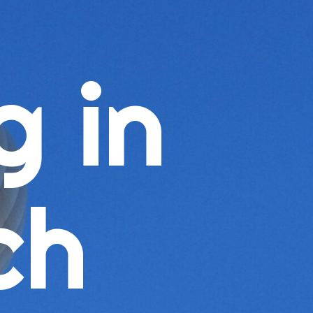
g in
ch