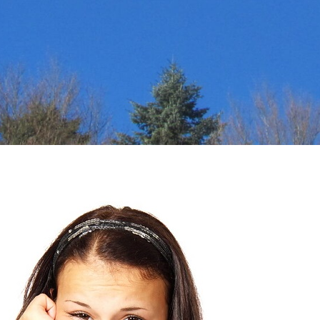
ECHTLICHE HINWEISE
ock – Marketing & PR
enschutzerklärung
othy L. Sayers: Eine Magisterarbeit
tungsausschluss (Disclaimer)
pressum
aub im bayerischen Voralpen-Land