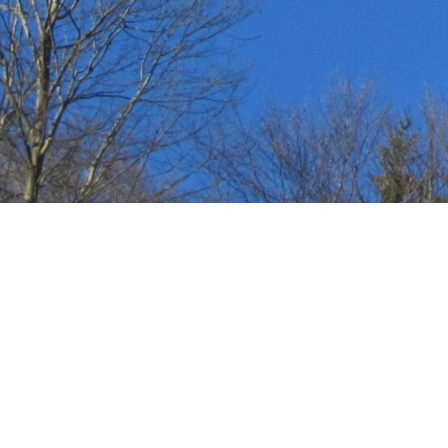
R
Dal
Dat
Dor
Haf
Im
Url