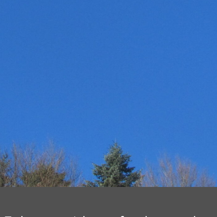
31
Suche
nach:
« Nov.
NEUESTE KOMMENTARE
RECHTLICHE HINWEISE
Dalock – Marketing & PR
Datenschutzerklärung
Dorothy L. Sayers: Eine Magisterarbeit
Haftungsausschluss (Disclaimer)
Impressum
Urlaub im bayerischen Voralpen-Land