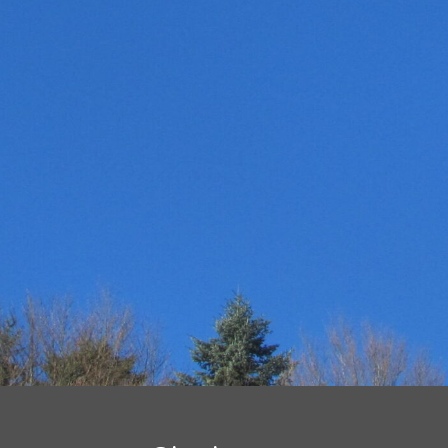
31
Suche
nach:
« Nov.
NEUESTE KOMMENTARE
RECHTLICHE HINWEISE
Dalock – Marketing & PR
Datenschutzerklärung
Dorothy L. Sayers: Eine Magisterarbeit
Haftungsausschluss (Disclaimer)
Impressum
Urlaub im bayerischen Voralpen-Land