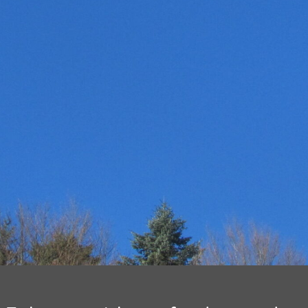
31
Suche
nach:
« Nov.
NEUESTE KOMMENTARE
RECHTLICHE HINWEISE
Dalock – Marketing & PR
Datenschutzerklärung
Dorothy L. Sayers: Eine Magisterarbeit
Haftungsausschluss (Disclaimer)
Impressum
Urlaub im bayerischen Voralpen-Land